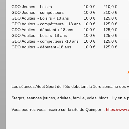
GDO Jeunes - Loisirs
10,0 €
210,0 €
GDO Jeunes - compétiteurs
10,0 €
210,0 €
GDO Adultes - Loisirs + 18 ans
10,0 €
125,0 €
GDO Adultes - compétiteurs + 18 ans
10,0 €
125,0 €
GDO Adultes - débutant + 18 ans
10,0 €
125,0 €
GDO Adultes - Loisirs -18 ans
10,0 €
125,0 €
GDO Adultes - compétiteurs -18 ans
10,0 €
125,0 €
GDO Adultes - débutant -18 ans
10,0 €
125,0 €
Les séances Atout Sport de l’été débutent la 1ere semaine des vac
Stages, séances jeunes, adultes, famille, voies, blocs...il y en a 
Vous pourrez vous inscrire sur le site de Quimper :
https://www