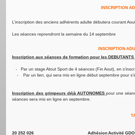
INSCRIPTION A
L’inscription des anciens adhérents adulte débutera courant Aout 
Les séances reprendront la semaine du 14 septembre
INSCRIPTION AD
Inscription aux séances de formation pour les DEBUTANTS 
- Par un stage Atout Sport de 4 séances (Fin Aout), en s’insc
- Par un lien, qui sera mis en ligne début septembre pour s’in
Inscription des grimpeurs déjà AUTONOMES
pour une séanc
séances sera mis en ligne en septembre.
T
20 252 026
Adhésion
Activité GDO