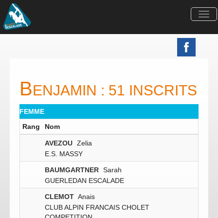
Togg
navi
B
ENJAMIN : 51 INSCRITS
FEMME
Rang
Nom
AVEZOU
Zelia
E.S. MASSY
BAUMGARTNER
Sarah
GUERLEDAN ESCALADE
CLEMOT
Anais
CLUB ALPIN FRANCAIS CHOLET
COMPETITION