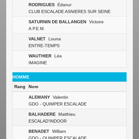
RODRIGUES
Edanur
CLUB ESCALADE ASNIERES SUR SEINE
SATURNIN DE BALLANGEN
Victoire
A.P.E.M.
VALNET
Louna
ENTRE-TEMPS
WAUTHIER
Léa
IMAGINE
HOMME
Rang
Nom
ALEMANY
Valentin
GDO - QUIMPER ESCALADE
BALHADERE
Matthieu
ESCALAD'INDOOR
BENADET
William
GDO - QUIMPER ESCALADE