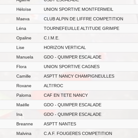
Héloïse
UNION SPORTIVE MONTFERMEIL
Maeva
CLUB ALPIN DE LIFFRE COMPETITION
Léna
TOURNEFEUILLE ALTITUDE GRIMPE
Opaline
C.I.M.E.
Lise
HORIZON VERTICAL
Manuela
GDO - QUIMPER ESCALADE
Flora
UNION SPORTIVE CAGNES
Camille
ASPTT NANCY CHAMPIGNEULLES
Roxane
ALTI'ROC
Paloma
CAF EN TETE NANCY
Maëlle
GDO - QUIMPER ESCALADE
Ina
GDO - QUIMPER ESCALADE
Breanne
ASPTT NANTES
Malvina
C.A.F. FOUGERES COMPETITION