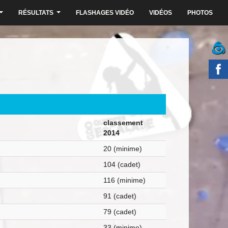
RÉSULTATS
FLASHAGES VIDÉO
VIDÉOS
PHOTOS
...
...
classement
2014
20 (minime)
104 (cadet)
116 (minime)
91 (cadet)
79 (cadet)
33 (minime)