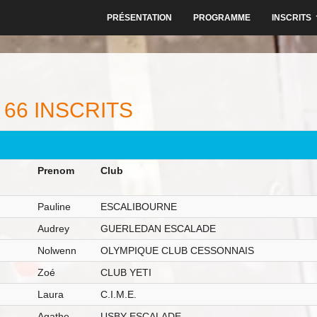
PRÉSENTATION
PROGRAMME
INSCRITS
 66 INSCRITS
Prenom
Club
Pauline
ESCALIBOURNE
Audrey
GUERLEDAN ESCALADE
Nolwenn
OLYMPIQUE CLUB CESSONNAIS
Zoé
CLUB YETI
Laura
C.I.M.E.
Agathe
USBY ESCALADE