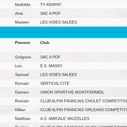
Mathilde
TY KRAPAT
Ania
SAC A POF
Maïwen
LES VOIES SALEES
Prenom
Club
Grégoire
SAC A POF
Leo
E.S. MASSY
Samuel
LES VOIES SALEES
Romain
VERTICAL'CITE
Damien
UNION SPORTIVE MONTFERMEIL
Romain
CLUB ALPIN FRANCAIS CHOLET COMPETITI
Killian
CLUB ALPIN FRANCAIS ORLEANS COMPETIT
Matthias
A.S. AMICALE VAUZELLES