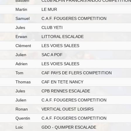
Bastien
CLUB ALPIN FRANCAIS ANJOU COMPETITION
Martin
LE MUR
Samuel
C.A.F. FOUGERES COMPETITION
Jules
CLUB YETI
Erwan
LITTORAL ESCALADE
Clément
LES VOIES SALEES
Julien
SAC A POF
Adrien
LES VOIES SALEES
Tom
CAF PAYS DE FLERS COMPETITION
Thomas
CAF EN TETE NANCY
Jules
CPB RENNES ESCALADE
Julien
C.A.F. FOUGERES COMPETITION
Ronan
VERTICAL OUEST LOISIRS
Quentin
C.A.F. FOUGERES COMPETITION
Loic
GDO - QUIMPER ESCALADE