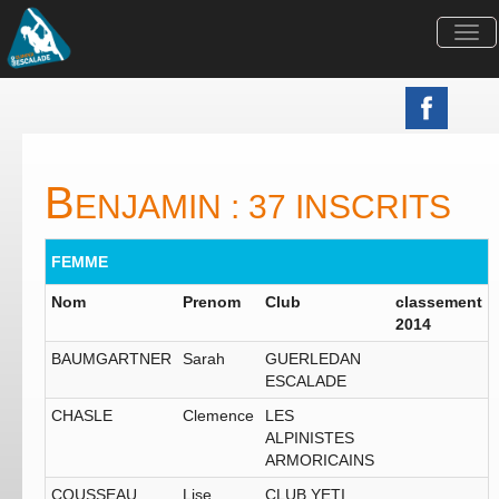
Togg
navi
B
ENJAMIN : 37 INSCRITS
FEMME
Nom
Prenom
Club
classement
2014
BAUMGARTNER
Sarah
GUERLEDAN
ESCALADE
CHASLE
Clemence
LES
ALPINISTES
ARMORICAINS
COUSSEAU
Lise
CLUB YETI