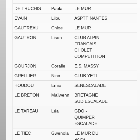
DE TRUCHIS
Paola
LE MUR
EVAIN
Lilou
ASPTT NANTES
GAUTREAU
Chloe
LE MUR
GAUTRON
Lison
CLUB ALPIN
FRANCAIS
CHOLET
COMPETITION
GOURJON
Coralie
E.S. MASSY
GRELLIER
Nina
CLUB YETI
HOUDOU
Emie
SENESCALADE
LE BRETON
Maïwenn
BRETAGNE
SUD ESCALADE
LE TAREAU
Léa
GDO -
QUIMPER
ESCALADE
LE TIEC
Gwenola
LE MUR DU
PAYS