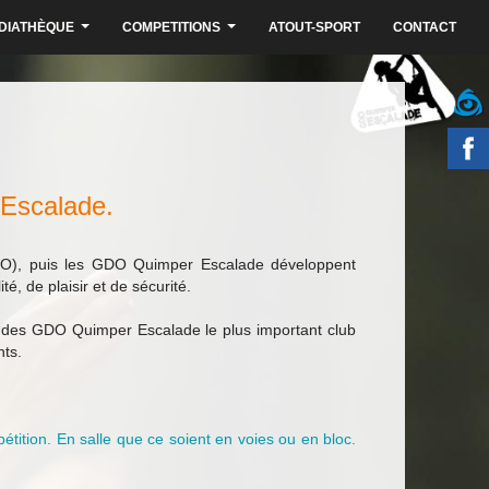
DIATHÈQUE
COMPETITIONS
ATOUT-SPORT
CONTACT
...
...
 Escalade.
GDO), puis les GDO Quimper Escalade développent
é, de plaisir et de sécurité.
it des GDO Quimper Escalade le plus important club
nts.
étition. En salle que ce soient en voies ou en bloc.