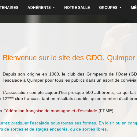
TENAIRES
ADHÉRENTS
NOTRE SALLE
GROUPES
MÉ
...
...
Bienvenue sur le site des GDO, Quimper
Depuis son origine en 1989, le club des Grimpeurs de l'Odet (
l'escalade à Quimper pour tous les publics dans un esprit de convivialit
L'association compte aujourd'hui presque 500 adhérents, ce qui fa
ème
e 12
club français, tant en résultats sportifs, qu'en nombre d'adhére
la
Fédération française de montagne et d'escalade
(FFME).
rrez pratiquer l'escalade sous toutes ses formes. En loisir ou en comp
s de sorties et de stages encadrés, ou de sorties libres.