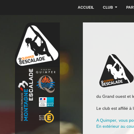
ACCUEIL
CLUB
PAR
...
du Grand ouest et l
Le club est affilié à 
A Quimper, vous pou
En extérieur au cour