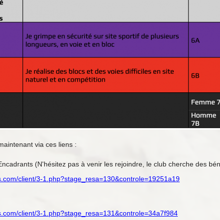
maintenant via ces liens :
 Encadrants (N'hésitez pas à venir les rejoindre, le club cherche des bén
s.com/client/3-1.php?stage_resa=130&controle=19251a19
s.com/client/3-1.php?stage_resa=131&controle=34a7f984