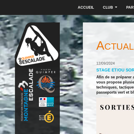
ACCUEIL
CLUB
PAR
...
A
CTUAL
12/09/2024
STAGE ET/OU SOR
Afin de se préparer 
vous propose plusieu
techniques, tactique
passeports vert et b