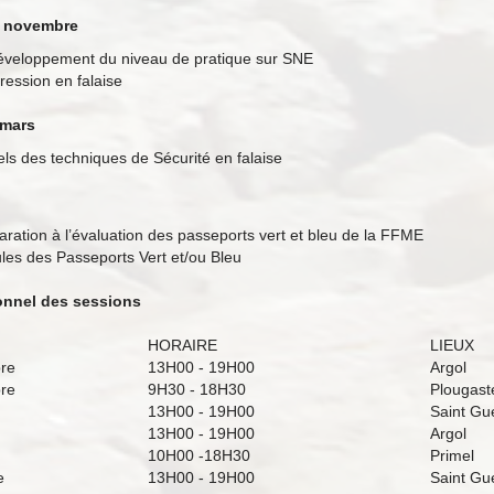
à novembre
développement du niveau de pratique sur SNE
ession en falaise
 mars
els des techniques de Sécurité en falaise
aration à l’évaluation des passeports vert et bleu de la FFME
les des Passeports Vert et/ou Bleu
ionnel des sessions
HORAIRE
LIEUX
re
13H00 - 19H00
Argol
re
9H30 - 18H30
Plougast
13H00 - 19H00
Saint Gu
13H00 - 19H00
Argol
10H00 -18H30
Primel
e
13H00 - 19H00
Saint Gu