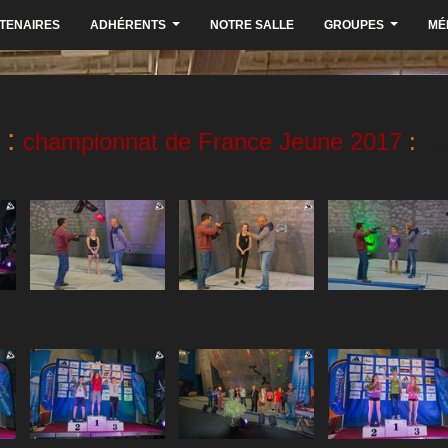
TENAIRES
ADHÉRENTS
NOTRE SALLE
GROUPES
MÉ
...
...
:
championnat de France Jeune 2017
:
Po