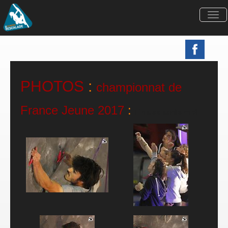
Togg
navi
PHOTOS
:
championnat de
France Jeune 2017
:
Finales après midi