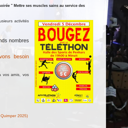
irée " Mettre ses muscles sains au service des
ieurs activités
rands nombres
avons besoin
 à vos amis, vos
 Quimper 2025)