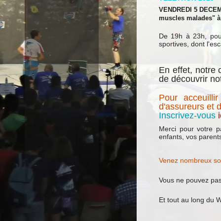
VENDREDI 5 DECEMBRE
muscles malades" à 
De 19h à 23h, pour
sportives, dont l'es
En effet, notre
de découvrir not
Pour acceuilli
d'assureurs et 
Inscrivez-vous
i
Merci pour votre pa
enfants, vos parent
Venez nombreux so
Vous ne pouvez pas 
Et tout au long du