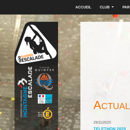
ACCUEIL
CLUB
PAR
...
A
CTUAL
29/11/2025
TELETHON 2025