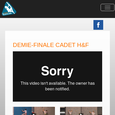
Togg
navi
DEMIE-FINALE CADET H&F